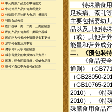
中药内服产品怎么申请批文
特殊膳食用食
中药外用产品如何办理批文
足疾病、紊乱
特殊医学用途配方食品注册流程
主要包括婴幼
特医食品分类
医疗器械一类、二类、三类的区别
品以及其他特
民间产品如何办理一类医疗器械
（或）其他营
民间秘方代餐粉申请哪类备案更好
能量和营养成
消字号备案注意事项
健字号和药字号的区别
二、《预包装
械字号批文的申报流程及费用：
《食品安全法
国家，药食同源目录，保健食品目
贴号和自己申办批号的区别
通则》（GB77
（GB28050
（GB10765-
2010）、《特
2010）、《特
殊膳食用食品