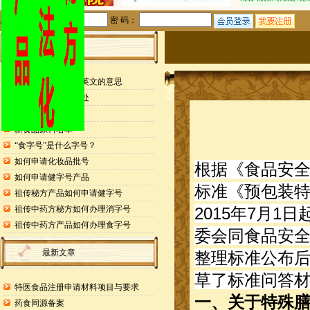
用户名：
密 码：
站内公告
检测报告封面缩写英文的意思
申请专利的25个好处
药食同源目录
新食品原料名单
“食字号”是什么字号？
如何申请化妆品批号
根据《食品安
如何申请健字号产品
标准《预包装特殊
祖传秘方产品如何申请健字号
祖传中药方秘方如何办理消字号
2015年7月
祖传中药方产品如何办理食字号
委会同食品安
最新文章
整理标准公布
草了标准问答
特医食品注册申请材料项目与要求
一、关于特殊
药食同源备案