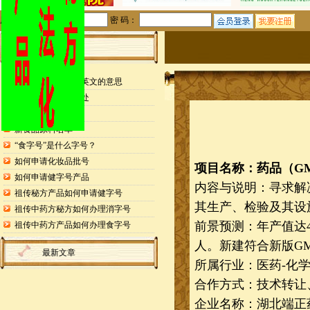
用户名：
密 码：
站内公告
检测报告封面缩写英文的意思
申请专利的25个好处
药食同源目录
新食品原料名单
“食字号”是什么字号？
如何申请化妆品批号
项目名称：药品（
G
如何申请健字号产品
内容与说明：寻求解
祖传秘方产品如何申请健字号
其生产、检验及其设
祖传中药方秘方如何办理消字号
前景预测：年产值达
祖传中药方产品如何办理食字号
人。新建符合新版G
最新文章
所属行业：医药
-化
合作方式：技术转让
企业名称：湖北端正