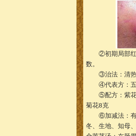
②初期局部红肿
数。
③治法：清热
④代表方：五
⑤配方：紫花地丁
菊花8克
⑥加减法：有表
冬、生地、知母