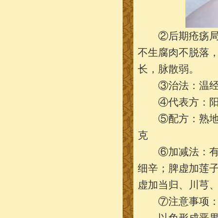
②后期疮疡局部
不生腐肉不脱落
长，脉散弱。
③治法：温经
④代表方：阳
⑤配方：熟地黄2
克
⑥加减法：有表
细辛；脾虚加莲
虚加当归、川芎
⑦注意事项：后
以免形成恶果