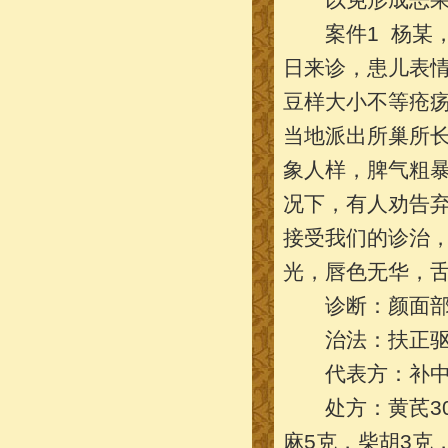
案件1 杨某，男
日来诊，患儿表
豆样大小不等疮
当地派出所巢所
象人样，脾气粗
况下，有人劝告
接受我们的诊治
光，唇色无华，舌
诊断：颜面部
治法：扶正驱
代表方：补中
处方：黄芪30克
麻5克，柴胡3克，