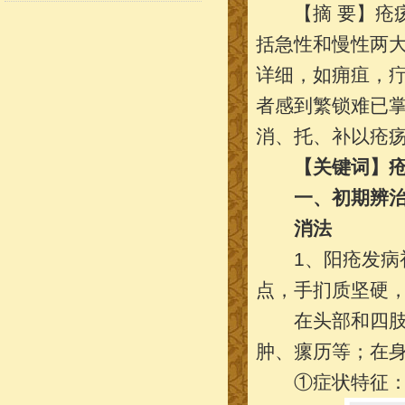
【摘 要】疮疡
括急性和慢性两
详细，如痈疽，
者感到繁锁难已掌
消、托、补以疮
【关键词】疮
一、初期辨治
消法
1、阳疮发病初
点，手扪质坚硬
在头部和四肢末
肿、瘰历等；在
①症状特征