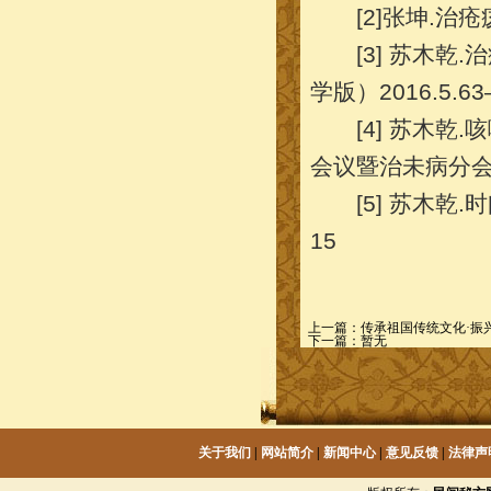
[2]张坤.治疮疡
[3] 苏木乾.
学版）2016.5.63
[4] 苏木乾.
会议暨治未病分会成立
[5] 苏木乾.时间
15
上一篇：
传承祖国传统文化·振
下一篇：暂无
关于我们
|
网站简介
|
新闻中心
|
意见反馈
|
法律声