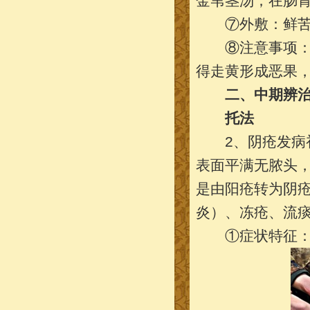
金苇茎汤；在肠
⑦外敷：鲜苦瓜
⑧注意事项：长
得走黄形成恶果
二、中期辨治
托法
2、阴疮发病初
表面平满无脓头
是由阳疮转为阴
炎）、冻疮、流
①症状特征