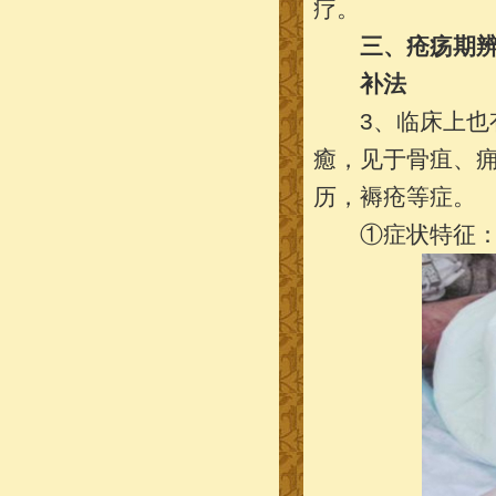
疗。
三、疮疡期辨
补法
3、临床上也有
癒，见于骨疽、
历，褥疮等症。
①症状特征