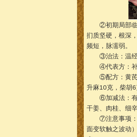
②初期局部临床
扪质坚硬，根深
频短，脉濡弱。
③治法：温经
④代表方：补
⑤配方：黄芪60
升麻10克，柴胡
⑥加减法：有表
干姜、肉桂、细
⑦注意事项：对
面变软触之波动