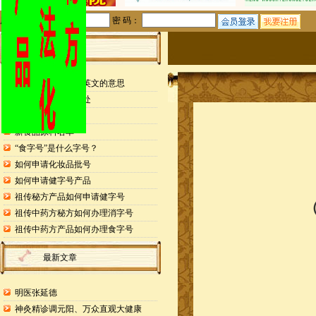
用户名：
密 码：
站内公告
检测报告封面缩写英文的意思
申请专利的25个好处
药食同源目录
新食品原料名单
“食字号”是什么字号？
如何申请化妆品批号
如何申请健字号产品
祖传秘方产品如何申请健字号
（广
祖传中药方秘方如何办理消字号
祖传中药方产品如何办理食字号
最新文章
明医张延德
神灸精诊调元阳、万众直观大健康