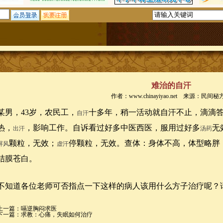
难治的自汗
作者：www.chinayiyao.net 来源：民间秘
某男，43岁，农民工，
十多年，稍一活动就自汗不止，滴滴
自汗
热，
，影响工作。自诉看过好多中医西医，服用过好多
无
出汗
汤药
颗粒，无效；
停颗粒，无效。查体：身体不高，体型略胖
屏风
虚汗
结膜苍白。
不知道各位老师可否指点一下这样的病人该用什么方子治疗呢？
上一篇：
嗝逆胸闷求医
下一篇：
求教：心痛，失眠如何治疗