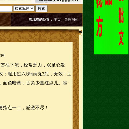
搜索
您现在的位置：
主页
>
寻医问药
方网
答答往下流，经常乏力，双足心发
效；服用过六味
丸3瓶，无效；
地黄
玉
，面色暗黄，舌尖少量红点儿。睑
请指点一二，感激不尽！