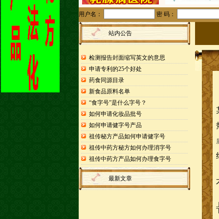
用户名：
密 码：
站内公告
检测报告封面缩写英文的意思
申请专利的25个好处
药食同源目录
新食品原料名单
“食字号”是什么字号？
如何申请化妆品批号
如何申请健字号产品
祖传秘方产品如何申请健字号
祖传中药方秘方如何办理消字号
祖传中药方产品如何办理食字号
最新文章