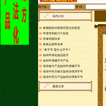
用户名：
密 码：
站内公告
检测报告封面缩写英文的意思
申请专利的25个好处
药食同源目录
新食品原料名单
“食字号”是什么字号？
如何申请化妆品批号
如何申请健字号产品
祖传秘方产品如何申请健字号
祖传中药方秘方如何办理消字号
祖传中药方产品如何办理食字号
最新文章