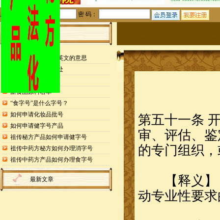
用户名：
密 码：
站内公告
检测报告封面缩写英文的意思
申请专利的25个好处
药食同源目录
新食品原料名单
“食字号”是什么字号？
如何申请化妆品批号
第五十一条 
如何申请健字号产品
审、评估、鉴
祖传秘方产品如何申请健字号
的专门组织，
祖传中药方秘方如何办理消字号
祖传中药方产品如何办理食字号
【释义】 
最新文章
动专业性要求