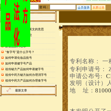
用户名：
密 码：
站内公告
检测报告封面缩写英文的意思
申请专利的25个好处
药食同源目录
新食品原料名单
“食字号”是什么字号？
如何申请化妆品批号
专利名称：
一
如何申请健字号产品
专利申请号： 
祖传秘方产品如何申请健字号
申请公布号:
C
祖传中药方秘方如何办理消字号
祖传中药方产品如何办理食字号
发明（设计）
地 址：
810
最新文章